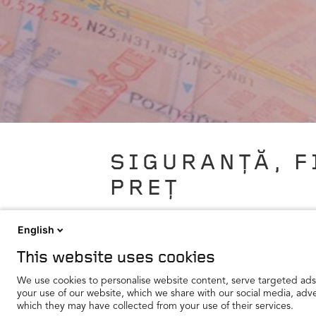
SIGURANȚĂ, F
PREȚ
Cu o istorie a inovației de peste 100 de 
English
anvelope care oferă siguranța, fiabilitatea
This website uses cookies
competitive și servicii de calitate, căutați
We use cookies to personalise website content, serve targeted ads, 
your use of our website, which we share with our social media, adv
which they may have collected from your use of their services.