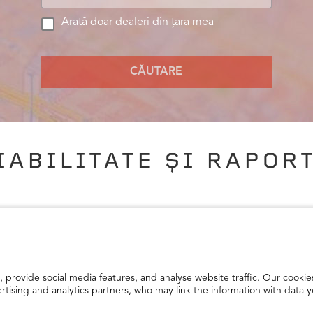
Arată doar dealeri din țara mea
CĂUTARE
IABILITATE ȘI RAPORT
ani, Firestone este o marcă cu adevărat emblematică, care a rezis
 și raportul calitate-preț de care aveți nevoie pentru a trăi emoț
 dealeri recomandați. Aceștia au fost verificați și îndeplinesc sta
provide social media features, and analyse website traffic. Our cookies
ertising and analytics partners, who may link the information with data