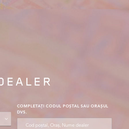
 DEALER
COMPLETAȚI CODUL POȘTAL SAU ORAȘUL
DVS.
Cod poștal, Oraș, Nume dealer