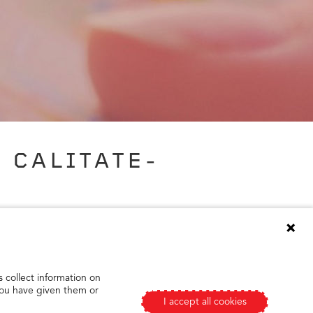
 CALITATE-
tat testului timpului. Cu o gamă de
ia fiecărui moment. Pentru a găsi prețuri
ndardele noastre stricte de calitate.
 collect information on
 you have given them or
I accept all cookies